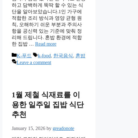
하고 담백하게 뚝딱 할 수 있는 식
단을 알아보았습니다.1인 가구에
적합한 조리 방식과 영양 균형 원
칙, 오해하기 쉬운 부분과 주의사
항을 공신력 있는 기준에 맞춰 정
리해 드립니다. 혼밥 환경에 적합
한 집밥 …
Read more
Categories
Tags
K-푸드
k-food
,
한국음식
,
혼밥
Leave a comment
1월 제철 식재료를 이
용한 일주일 집밥 식단
추천
January 15, 2026
by
greadonote