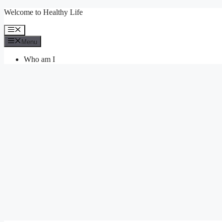
Skip
Welcome to Healthy Life
to
content
Menu
Menu
Who am I