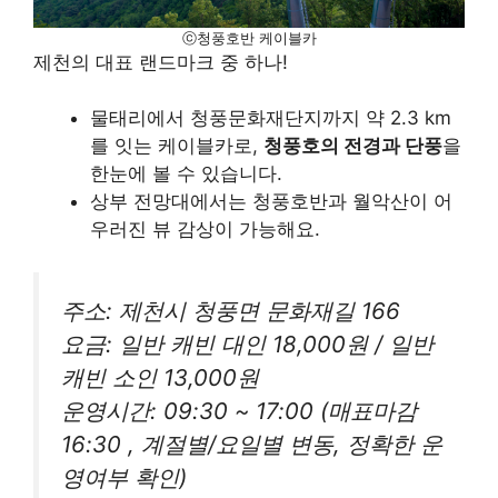
ⓒ청풍호반 케이블카
제천의 대표 랜드마크 중 하나!
물태리에서 청풍문화재단지까지 약 2.3 km
를 잇는 케이블카로,
청풍호의 전경과 단풍
을
한눈에 볼 수 있습니다.
상부 전망대에서는 청풍호반과 월악산이 어
우러진 뷰 감상이 가능해요.
주소:
제천시 청풍면 문화재길 166
요금:
일반 캐빈 대인 18,000원 / 일반
캐빈 소인 13,000원
운영시간:
09:30 ~ 17:00 (매표마감
16:30 , 계절별/요일별 변동, 정확한 운
영여부 확인)