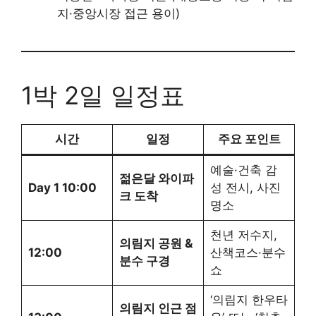
지·중앙시장 접근 용이)
1박 2일 일정표
시간
일정
주요 포인트
예술·건축 감
젊은달 와이파
Day 1 10:00
성 전시, 사진
크 도착
명소
천년 저수지,
의림지 공원 &
12:00
산책코스·분수
분수 구경
쇼
‘의림지 한우타
의림지 인근 점