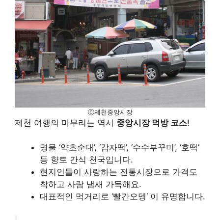
ⓒ제천중앙시장
제천 여행의 마무리는 역시
중앙시장 먹방 코스
!
명물 ‘약초순대’, ‘감자떡’, ‘수수부꾸미’, ‘호떡’
등 향토 간식 천국입니다.
현지인들이 사랑하는 전통시장으로 가격도
착하고 사람 냄새 가득해요.
대표적인 먹거리로 ‘빨간오뎅‘ 이 유명합니다.