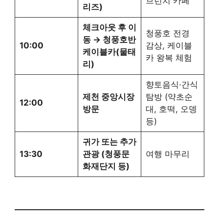
브런치 카페
리즈)
체크아웃 후 이
청풍호 전경
동 → 청풍호반
10:00
감상, 케이블
케이블카(물태
카 왕복 체험
리)
향토음식·간식
제천 중앙시장
탐방 (약초순
12:00
방문
대, 호떡, 오뎅
등)
귀가 또는 추가
13:30
관광 (청풍문
여행 마무리
화재단지 등)