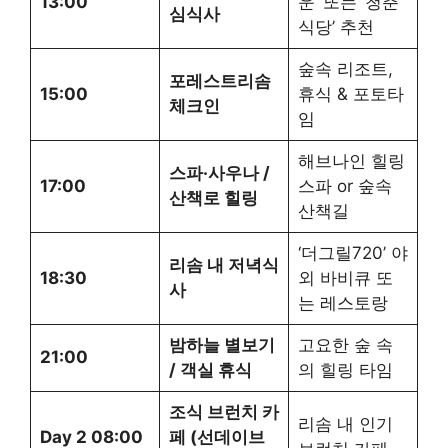
13:00
운’ 또는 ‘청춘
심식사
식당’ 추천
숲속 리조트,
포레스트리솜
15:00
휴식 & 포토타
체크인
임
해브나인 힐링
스파·사우나 /
17:00
스파 or 숲속
산책로 힐링
산책길
‘더그릴720’ 야
리솜 내 저녁식
18:30
외 바비큐 또
사
는 레스토랑
밤하늘 별보기
고요한 숲 속
21:00
/ 객실 휴식
의 힐링 타임
조식 브런치 카
리솜 내 인기
Day 2 08:00
페 (선데이브