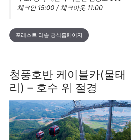
체크인 15:00 / 체크아웃 11:00
포레스트 리솜 공식홈페이지
청풍호반 케이블카(물태
리) – 호수 위 절경