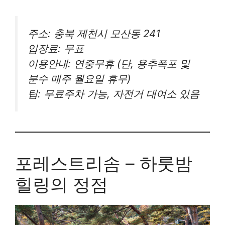
주소:
충북 제천시 모산동 241
입장료: 무표
이용안내: 연중무휴 (단, 용추폭포 및
분수 매주 월요일 휴무)
팁:
무료주차 가능, 자전거 대여소 있음
포레스트리솜 – 하룻밤
힐링의 정점