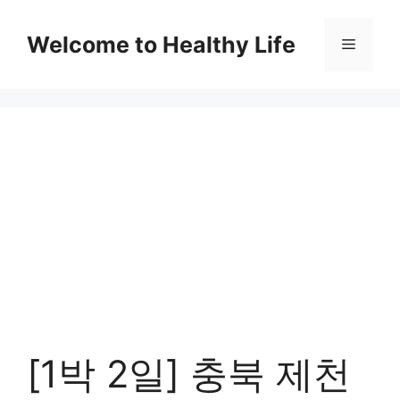
Skip
to
Welcome to Healthy Life
Menu
content
[1박 2일] 충북 제천