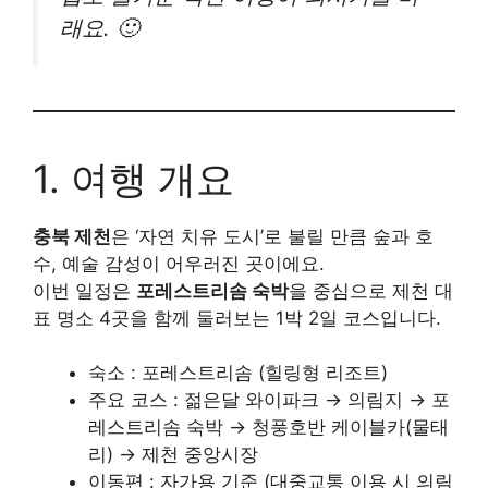
래요. 🙂
1. 여행 개요
충북 제천
은 ‘자연 치유 도시’로 불릴 만큼 숲과 호
수, 예술 감성이 어우러진 곳이에요.
이번 일정은
포레스트리솜 숙박
을 중심으로 제천 대
표 명소 4곳을 함께 둘러보는 1박 2일 코스입니다.
숙소 : 포레스트리솜 (힐링형 리조트)
주요 코스 : 젊은달 와이파크 → 의림지 → 포
레스트리솜 숙박 → 청풍호반 케이블카(물태
리) → 제천 중앙시장
이동편 : 자가용 기준 (대중교통 이용 시 의림