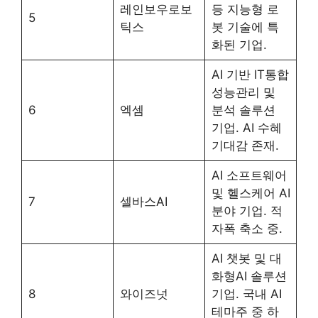
레인보우로보
등 지능형 로
5
틱스
봇 기술에 특
화된 기업.
AI 기반 IT통합
성능관리 및
6
엑셈
분석 솔루션
기업. AI 수혜
기대감 존재.
AI 소프트웨어
및 헬스케어 AI
7
셀바스AI
분야 기업. 적
자폭 축소 중.
AI 챗봇 및 대
화형AI 솔루션
8
와이즈넛
기업. 국내 AI
테마주 중 하