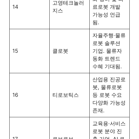
고영테크놀러
14
료로봇 개발
지스
가능성 언급
됨.
자율주행·물류
로봇 솔루션
15
클로봇
기업. 물류자
동화 트렌드
수혜 기대됨.
산업용 진공로
봇, 물류로봇
16
티로보틱스
등 로봇 수요
다양화 가능성
존재.
교육용·서비스
로봇 분야 진
17
로보로보
출 기업. AI·로